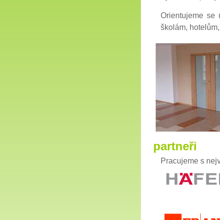
Orientujeme se 
školám, hotelům, 
partneři
Pracujeme s nejv