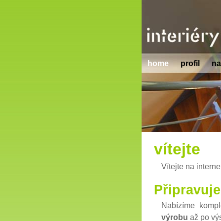
interi
home
profil
na
vítejte
Vítejte na inter
Připravuj
Nabízíme komple
výrobu
až po vý