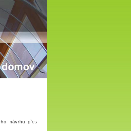
ější domov
kého návrhu
přes