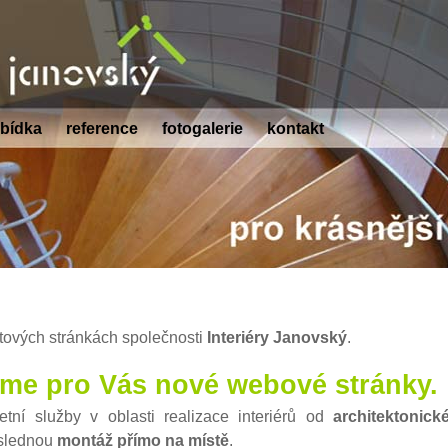
éry Janovský
bídka
reference
fotogalerie
kontakt
pro krásn
netových stránkách společnosti
Interiéry Janovský
.
eme pro Vás nové webové stránky.
tní služby v oblasti realizace interiérů od
architektonic
slednou
montáž přímo na místě
.